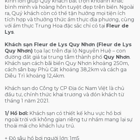
kính lớn giúp Quý khách bắt trọn khoảnh khắc
bình minh và hoàng hôn tuyệt đẹp trên biển. Ngoài
ra, Quý khách còn có thể tận hưởng mọi tiện ích
tích hợp và thưởng thức ẩm thực địa phương, cùng
với ẩm thực Trung Hoa đặc sắc chỉ có tại
Fleur de
Lys
.
Khách sạn Fleur de Lys Quy Nhơn (Fleur de Lys
Quy Nhơn)
tọa lạc trên đại lộ Nguyễn Huệ – con
đường đắt giá tại trung tâm thành phố
Quy Nhơn
.
Khách sạn cách bãi biển Quy Nhơn khoảng 250m,
cách sân bay Phù Cát khoảng 38,2km và cách ga
Diêu Trì khoảng 12,4km.
Khách sạn do Công ty CP Địa ốc Nam Việt là chủ
đầu tư, chính thức khai trương và đón khách từ
tháng 1 năm 2021.
1/ Hồ bơi:
Khách sạn có thiết kế khu vực hồ bơi
ngoài trời với không gian riêng tư nhầm mang lại sự
thoải mái cho khách lưu trú.
+ Độ sâu hồ bơi người lớn: 1m5