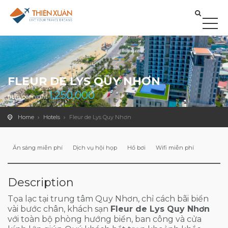
FLEUR DE LYS QUY NHƠN
1,250,000
from/per night
Home
Hotels
Fleur de Lys Quy Nhơn
Ăn sáng miễn phí
Dịch vụ hội họp
Hồ bơi
Wifi miễn phí
Description
Tọa lạc tại trung tâm Quy Nhơn, chỉ cách bãi biển
vài bước chân, khách sạn
Fleur de Lys Quy Nhơn
với toàn bộ phòng hướng biển, ban công và cửa