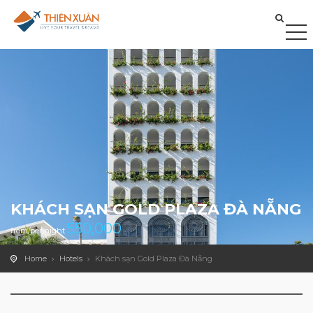
KHÁCH SẠN GOLD PLAZA ĐÀ NẴNG
550,000
from/per night
Home
Hotels
Khách sạn Gold Plaza Đà Nẵng