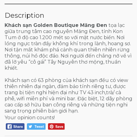
Description
Khách sạn Golden Boutique Măng Đen
tọa lạc
giữa trung tâm cao nguyên Măng Đen, tỉnh Kon
Tum ở độ cao 1.200 mét so với mặt nước biển. Nơi
lồng ngực tràn đầy không khí trong lành, hoang sơ.
Nơi tận mắt khám phá cảnh quan thiên nhiên rừng
thông, núi hồ độc đáo. Nơi người đến chẳng nỡ về vì
đã lỡ yêu “cô gái” Tây Nguyên thơ mộng, thuần
khiết.
Khách sạn có 63 phòng của khách sạn đều có view
thiên nhiên đại ngàn, đảm bảo tính riêng tư, được
trang bị tiện nghi hiện đại như TV 43 inch,trà/ cà
phê, wifi miễn phí và mini bar. Đặc biệt, 12 dãy phòng
cao cấp sở hữu ban công riêng và những tiện nghi
sang trọng phiên bản giới hạn.
Your opinion counts!