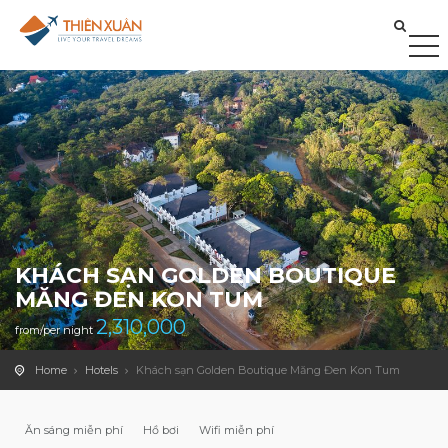
KHÁCH SẠN GOLDEN BOUTIQUE
MĂNG ĐEN KON TUM
2,310,000
from/per night
Home
Hotels
Khách sạn Golden Boutique Măng Đen Kon Tum
Ăn sáng miễn phí
Hồ bơi
Wifi miễn phí