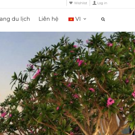
Wishlist
Log in
ng du lịch
Liên hệ
VI