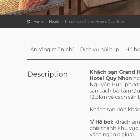
Home
Hotels
Khách sạn Grand Hyams Quy Nhơn
Ăn sáng miễn phí
Dịch vụ hội họp
Hồ bơ
Khách sạn Grand 
Description
Hotel Quy Nhơn
ho
Nguyễn Huệ, phường
sạn cách bãi tắm Q
12,3km và cách sân
Khách sạn đón khác
1/ Hồ bơi:
Khách sạn
chia thành khu vực 
vách ngăn ở giữa).