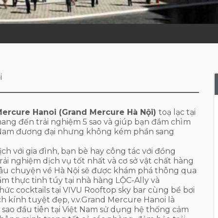
i
ercure Hanoi (Grand Mercure Hà Nội)
toạ lạc tại
ang đến trải nghiệm 5 sao và giúp bạn đắm chìm
t Nam đương đại nhưng không kém phần sang
ch với gia đình, bạn bè hay công tác với đồng
rải nghiệm dịch vụ tốt nhất và cơ sở vật chất hàng
 Câu chuyện về Hà Nội sẽ được khám phá thông qua
m thực tinh túy tại nhà hàng LỘC-Ally và
hức cocktails tại VIVU Rooftop sky bar cùng bể bơi
ch kính tuyệt đẹp, v.v.Grand Mercure Hanoi là
 sao đầu tiên tại Việt Nam sử dụng hệ thống cảm