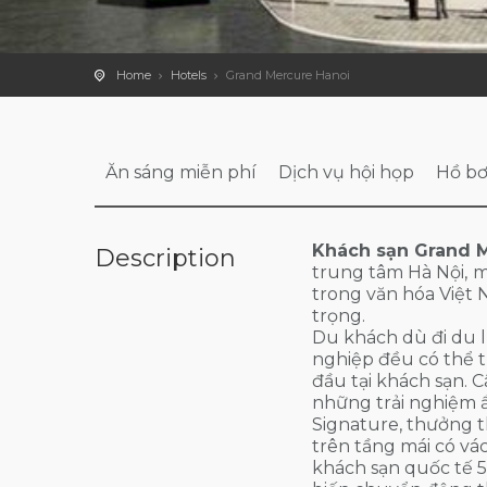
Home
Hotels
Grand Mercure Hanoi
Ăn sáng miễn phí
Dịch vụ hội họp
Hồ bơ
Khách sạn Grand M
Description
trung tâm Hà Nội,
m
trong văn hóa Việ
trọng.
Du khách dù đi du lị
nghiệp đều có thể t
đầu tại khách sạn.
những trải nghiệm ẩ
Signature, thưởng t
trên tầng mái có vá
khách sạn quốc tế 5