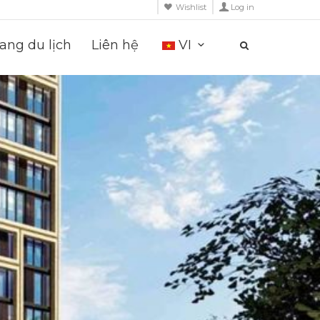
Wishlist
Log in
ng du lịch
Liên hệ
VI