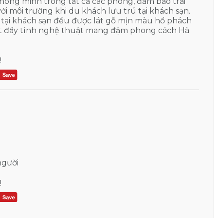
ông minh trong tất cả các phòng, đảm bảo trải
ới môi trường khi du khách lưu trú tại khách sạn.
 tại khách sạn đều được lát gỗ mịn màu hổ phách
hất đầy tính nghệ thuật mang đậm phong cách Hà
!
người
!