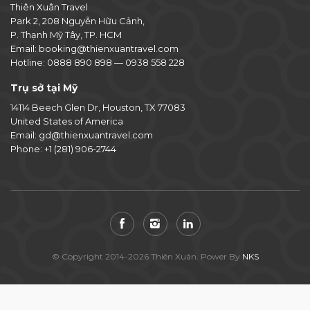
Thiên Xuân Travel
Park 2, 208 Nguyễn Hữu Cảnh,
P. Thạnh Mỹ Tây, TP. HCM
Email:
booking@thienxuantravel.com
Hotline:
0888 890 898
—
0938 558 228
Trụ sở tại Mỹ
14114 Beech Glen Dr, Houston, TX 77083
United States of America
Email:
gd@thienxuantravel.com
Phone:
+1 (281) 906-2744
© Copyright 2014-2026 Thiên Xuân. Power By
NKS