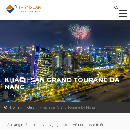
KHÁCH SẠN GRAND TOURANE ĐÀ
NẴNG
1,260,000
from/per night
Home
Hotels
Khách sạn Grand Tourane Đà Nẵng
Ăn sáng miễn phí
Dịch vụ hội họp
Hồ bơi
Wifi miễn phí