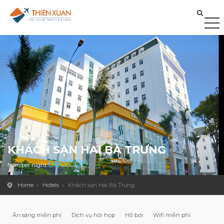
KHÁCH SẠN HAI BÀ TRƯNG
660,000
from/per night
Home
Hotels
Khách sạn Hai Bà Trưng
Ăn sáng miễn phí
Dịch vụ hội họp
Hồ bơi
Wifi miễn phí