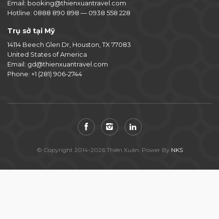
Email:
booking@thienxuantravel.com
Hotline:
0888 890 898
—
0938 558 228
Trụ sở tại Mỹ
14114 Beech Glen Dr, Houston, TX 77083
United States of America
Email:
gd@thienxuantravel.com
Phone:
+1 (281) 906-2744
© Copyright 2014-2026 Thiên Xuân. Power By
NKS