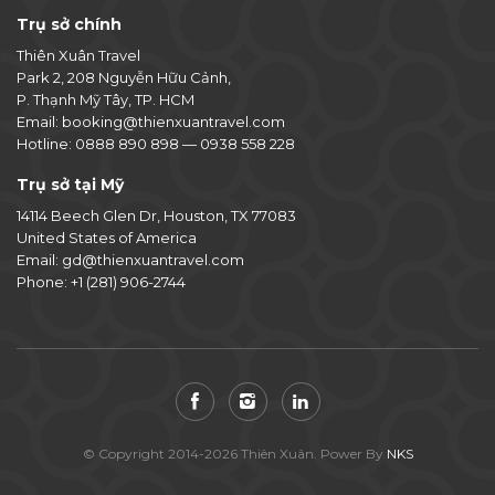
Trụ sở chính
Thiên Xuân Travel
Park 2, 208 Nguyễn Hữu Cảnh,
P. Thạnh Mỹ Tây, TP. HCM
Email:
booking@thienxuantravel.com
Hotline:
0888 890 898
—
0938 558 228
Trụ sở tại Mỹ
14114 Beech Glen Dr, Houston, TX 77083
United States of America
Email:
gd@thienxuantravel.com
Phone:
+1 (281) 906-2744
© Copyright 2014-2026 Thiên Xuân. Power By
NKS