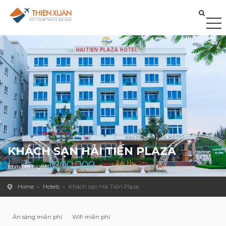
KHÁCH SẠN HẢI TIẾN PLAZA
1,200,000
from/per night
Home
Hotels
Khách sạn Hải Tiến Plaza
Ăn sáng miễn phí
Wifi miễn phí