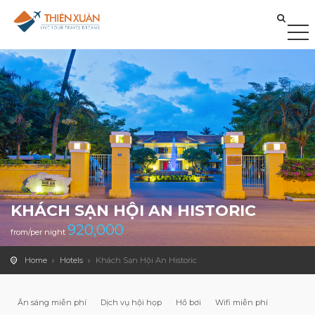
KHÁCH SẠN HỘI AN HISTORIC
920,000
from/per night
Home
Hotels
Khách Sạn Hội An Historic
Ăn sáng miễn phí
Dịch vụ hội họp
Hồ bơi
Wifi miễn phí