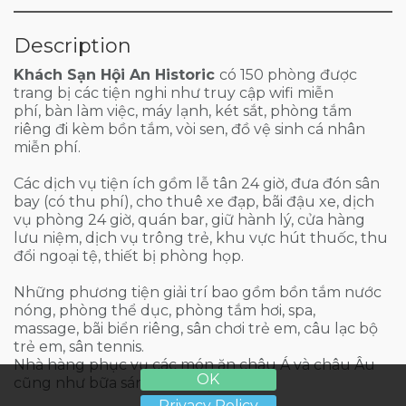
Description
Khách Sạn Hội An Historic
có 150 phòng được
trang bị các tiện nghi như truy cập wifi miễn
phí, bàn làm việc, máy lạnh, két sắt, phòng tắm
riêng đi kèm bồn tắm, vòi sen, đồ vệ sinh cá nhân
miễn phí.
Các dịch vụ tiện ích gồm lễ tân 24 giờ, đưa đón sân
bay (có thu phí), cho thuê xe đạp, bãi đậu xe, dịch
vụ phòng 24 giờ, quán bar, giữ hành lý, cửa hàng
lưu niệm, dịch vụ trông trẻ, khu vực hút thuốc, thu
đổi ngoại tệ, thiết bị phòng họp.
Những phương tiện giải trí bao gồm bồn tắm nước
nóng, phòng thể dục, phòng tắm hơi, spa,
massage, bãi biển riêng, sân chơi trẻ em, câu lạc bộ
trẻ em, sân tennis.
Nhà hàng phục vụ các món ăn châu Á và châu Âu
OK
cũng như bữa sáng kiểu Mỹ.
Privacy Policy