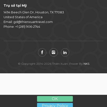
Trụ sở tại Mỹ
14114 Beech Glen Dr, Houston, TX 77083
United States of America
Email:
gd@thienxuantravel.com
Phone:
+1 (281) 906-2744
© Copyright 2014-2026 Thiên Xuân. Power By
NKS
OK
Privacy Policy