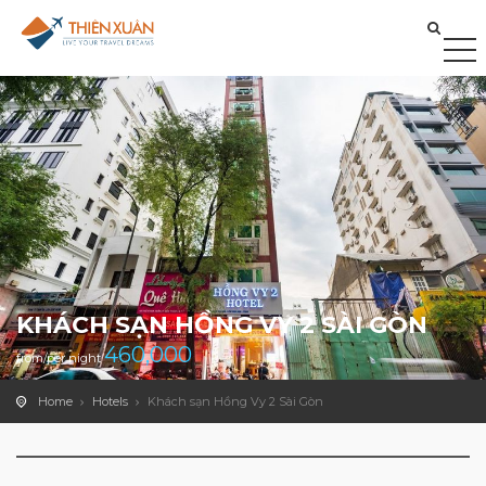
KHÁCH SẠN HỒNG VY 2 SÀI GÒN
460,000
from/per night
Home
Hotels
Khách sạn Hồng Vy 2 Sài Gòn