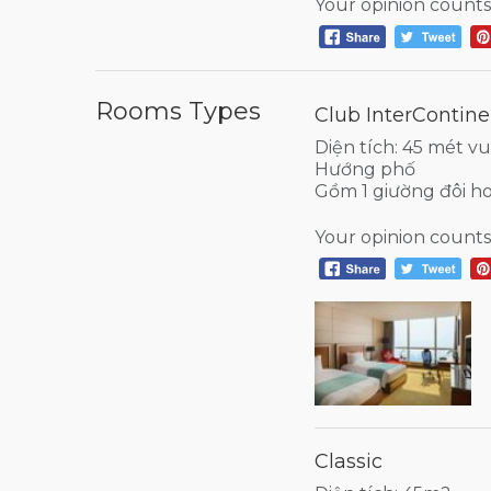
Your opinion counts
Rooms Types
Club InterContine
Diện tích: 45 mét v
Hướng phố
Gồm 1 giường đôi h
Your opinion counts
Classic