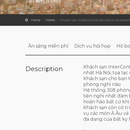
Từ Liêm, Hà Nội
Home
Hotels
Khách sạn InterContinental Hanoi Landmark
Ăn sáng miễn phí
Dịch vụ hội họp
Hồ bơ
Khách sạn InterCon
Description
nhất Hà Nội, tọa lạc
Khách sạn cho bạn 
phòng nghỉ nào
Hệ thống 358 phòng n
tiện nghi nhất đảm 
hoàn hảo bất cứ khi
Khách sạn còn có tr
vụ các món Á Âu và
đa dạng của bất kỳ