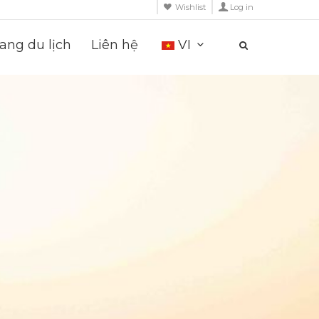
Wishlist
Log in
ng du lịch
Liên hệ
VI