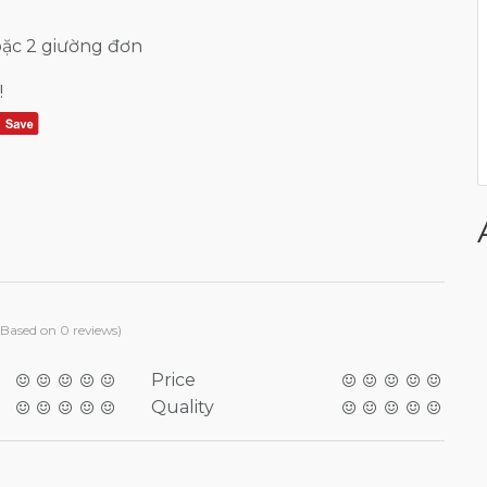
oặc 2 giường đơn
!
(Based on 0 reviews)
Price
Quality