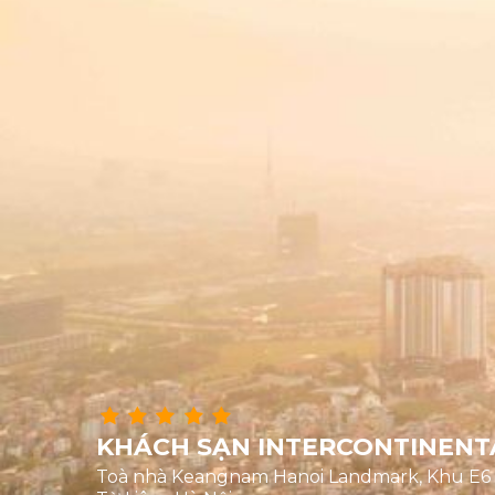
KHÁCH SẠN INTERCONTINENT
Toà nhà Keangnam Hanoi Landmark, Khu E6 K