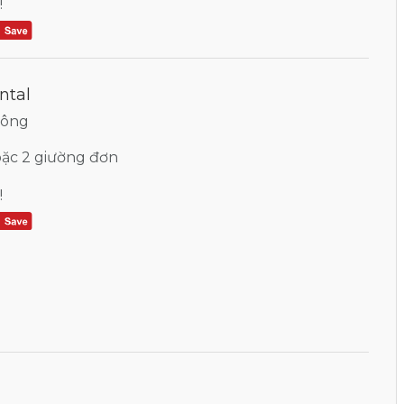
!
ntal
uông
oặc 2 giường đơn
!