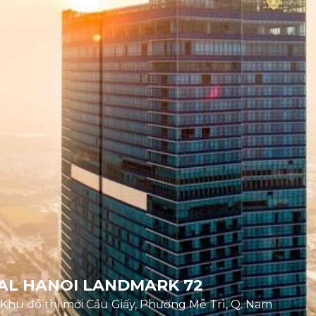
AL HANOI LANDMARK 72
hu đô thị mới Cầu Giấy, Phường Mễ Trì, Q. Nam