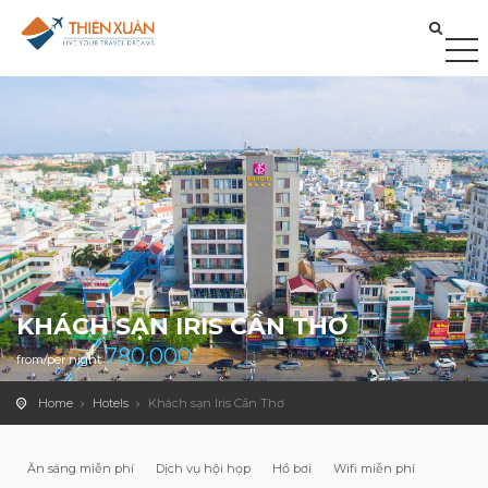
KHÁCH SẠN IRIS CẦN THƠ
780,000
from/per night
Home
Hotels
Khách sạn Iris Cần Thơ
Ăn sáng miễn phí
Dịch vụ hội họp
Hồ bơi
Wifi miễn phí