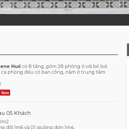
ố Huế
cene Huế
có 8 tầng, gồm 28 phòng ở với bể bơi
ất cả phòng đều có ban công, nằm ở trung tâm
!
u 05 Khách
50m2
ng đôi 1m6 và 01 giường đơn 1m4.