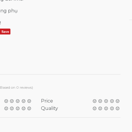
ờng phụ
!
(Based on 0 reviews)
Price
Quality