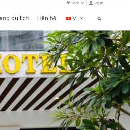
Wishlist
Log in
ng du lịch
Liên hệ
VI