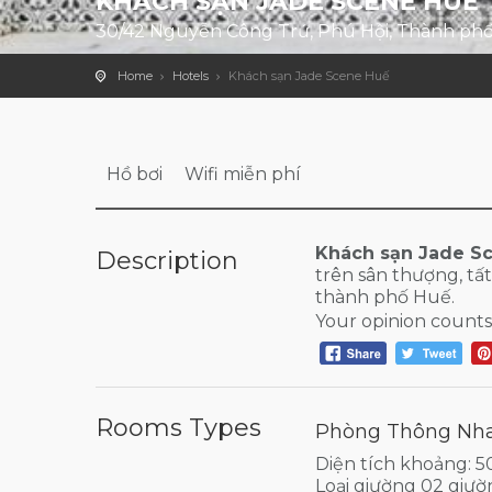
KHÁCH SẠN JADE SCENE HUẾ
30/42 Nguyễn Công Trứ, Phú Hội, Thành ph
Home
Hotels
Khách sạn Jade Scene Huế
Hồ bơi
Wifi miễn phí
Khách sạn Jade S
Description
trên sân thượng, t
thành phố Huế.
Your opinion counts
Rooms Types
Phòng Thông Nha
Diện tích khoảng: 
Loại giường 02 giườ