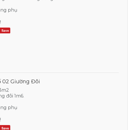
ờng phụ
!
02 Giường Đôi
33m2
ng đôi 1m6.
ờng phụ
!