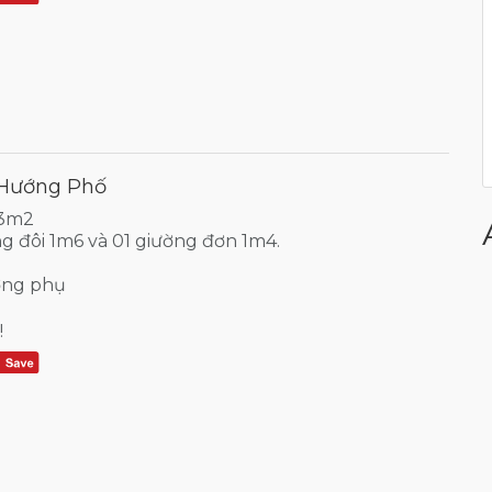
 Hướng Phố
33m2
ng đôi 1m6 và 01 giường đơn 1m4.
ờng phụ
!