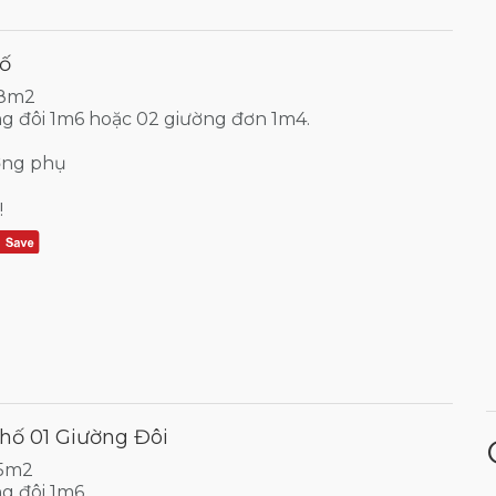
ố
28m2
ng đôi 1m6 hoặc 02 giường đơn 1m4.
ờng phụ
!
hố 01 Giường Đôi
25m2
g đôi 1m6.