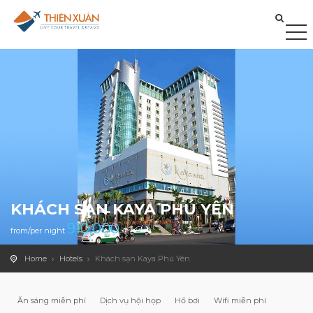
KHÁCH SẠN KAYA PHÚ YÊN
910,000
from/per night
Home
Hotels
Khách sạn Kaya Phú Yên
Ăn sáng miễn phí
Dịch vụ hội họp
Hồ bơi
Wifi miễn phí