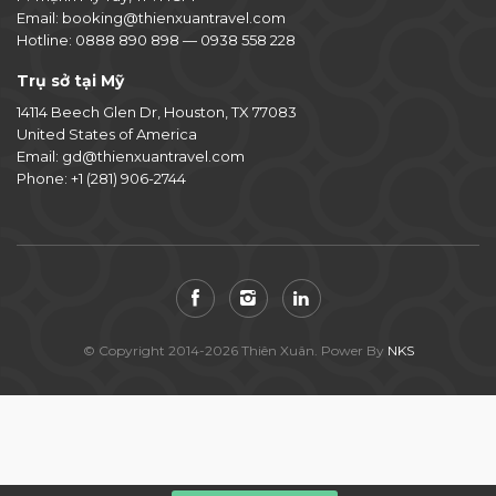
Email:
booking@thienxuantravel.com
Hotline:
0888 890 898
—
0938 558 228
Trụ sở tại Mỹ
14114 Beech Glen Dr, Houston, TX 77083
United States of America
Email:
gd@thienxuantravel.com
Phone:
+1 (281) 906-2744
© Copyright 2014-2026 Thiên Xuân. Power By
NKS