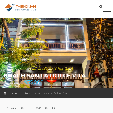
KHÁCH SẠN LA DOLCE VITA
935,000
from/per night
Home
Hotels
Khách sạn La Dolce Vita
Ăn sáng miễn phí
Wifi miễn phí