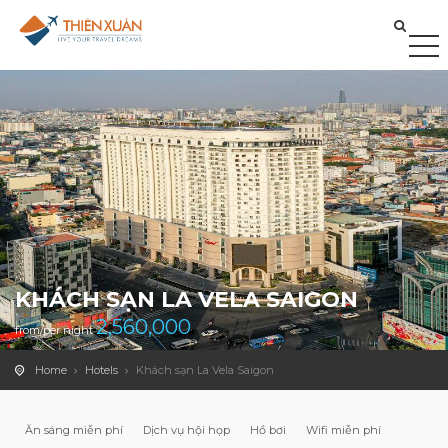
KHÁCH SẠN LA VELA SAIGON
2,560,000
from/per night
Home
Hotels
Khách sạn La Vela Saigon
Ăn sáng miễn phí
Dịch vụ hội họp
Hồ bơi
Wifi miễn phí