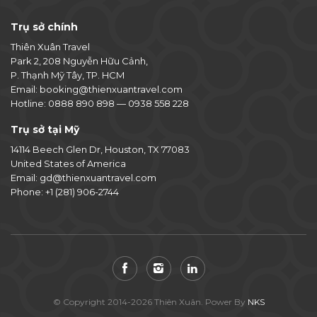
Trụ sở chính
Thiên Xuân Travel
Park 2, 208 Nguyễn Hữu Cảnh,
P. Thạnh Mỹ Tây, TP. HCM
Email:
booking@thienxuantravel.com
Hotline:
0888 890 898
—
0938 558 228
Trụ sở tại Mỹ
14114 Beech Glen Dr, Houston, TX 77083
United States of America
Email:
gd@thienxuantravel.com
Phone:
+1 (281) 906-2744
© Copyright 2014-2026 Thiên Xuân. Power By
NKS