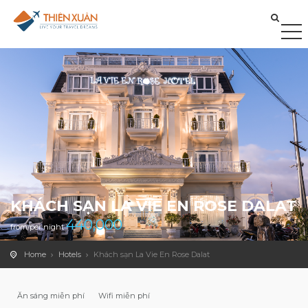
KHÁCH SẠN LA VIE EN ROSE DALAT
440,000
from/per night
Home
Hotels
Khách sạn La Vie En Rose Dalat
Ăn sáng miễn phí
Wifi miễn phí