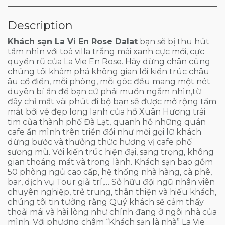
Description
Khách sạn La Vi En Rose Dalat
bạn sẽ bị thu hút
tầm nhìn với toà villa trắng mái xanh cực mới, cực
quyến rũ của La Vie En Rose. Hãy dừng chân cùng
chúng tôi khám phá không gian lối kiến trúc châu
âu cổ điển, mỗi phòng, mỗi góc đều mang một nét
duyên bí ẩn để bạn cứ phải muốn ngắm nhìn,từ
đây chỉ mất vài phút đi bộ bạn sẽ được mở rộng tầm
mắt bởi vẻ đẹp long lanh của hồ Xuân Hương trái
tim của thành phố Đà Lạt, quanh hồ những quán
cafe ẩn mình trên triền đồi như mời gọi lữ khách
dừng bước và thưởng thức hương vị cafe phố
sương mù. Với kiến trúc hiện đại, sang trọng, không
gian thoáng mát và trong lành. Khách sạn bao gồm
50 phòng ngủ cao cấp, hệ thống nhà hàng, cà phê,
bar, dịch vụ Tour giải trí,… Sở hữu đội ngũ nhân viên
chuyên nghiệp, trẻ trung, thân thiện và hiếu khách,
chúng tôi tin tưởng rằng Quý khách sẽ cảm thấy
thoải mái và hài lòng như chính đang ở ngôi nhà của
mình. Với phương châm “Khách sạn là nhà” La Vie