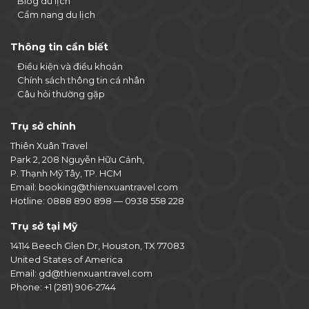
Blog du lịch
Cẩm nang du lịch
Thông tin cần biết
Điều kiện và điều khoản
Chính sách thông tin cá nhân
Câu hỏi thường gặp
Trụ sở chính
Thiên Xuân Travel
Park 2, 208 Nguyễn Hữu Cảnh,
P. Thạnh Mỹ Tây, TP. HCM
Email:
booking@thienxuantravel.com
Hotline:
0888 890 898
—
0938 558 228
Trụ sở tại Mỹ
14114 Beech Glen Dr, Houston, TX 77083
United States of America
Email:
gd@thienxuantravel.com
Phone:
+1 (281) 906-2744