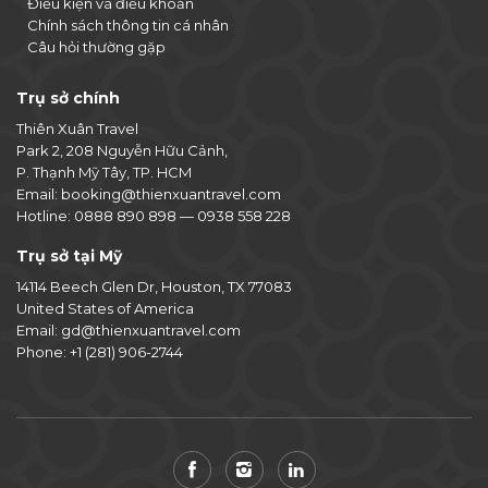
Điều kiện và điều khoản
Chính sách thông tin cá nhân
Câu hỏi thường gặp
Trụ sở chính
Thiên Xuân Travel
Park 2, 208 Nguyễn Hữu Cảnh,
P. Thạnh Mỹ Tây, TP. HCM
Email:
booking@thienxuantravel.com
Hotline:
0888 890 898
—
0938 558 228
Trụ sở tại Mỹ
14114 Beech Glen Dr, Houston, TX 77083
United States of America
Email:
gd@thienxuantravel.com
Phone:
+1 (281) 906-2744