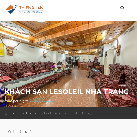
KHÁCH SẠN LESOLEIL NHA TRANG
230,000
from/per night
Home
Hotels
Khách Sạn Lesoleil Nha Trang
Wifi miễn phí