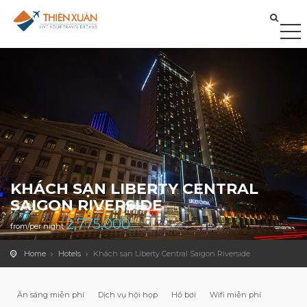
KHÁCH SẠN LIBERTY CENTRAL
SAIGON RIVERSIDE
2,775,000
from/per night
Home
Hotels
Khách sạn Liberty Central Saigon Riverside
Ăn sáng miễn phí
Dịch vụ hội họp
Hồ bơi
Wifi miễn phí