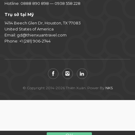
Hotline:
0888 890 898
—
0938 558 228
Trụ sở tại Mỹ
14114 Beech Glen Dr, Houston, TX 77083
United States of America
Email:
gd@thienxuantravel.com
Phone:
+1 (281) 906-2744
© Copyright 2014-2026 Thiên Xuân. Power By
NKS