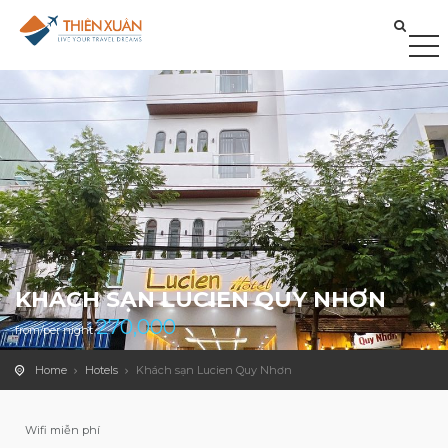
KHÁCH SẠN LUCIEN QUY NHƠN
270,000
from/per night
Home
Hotels
Khách sạn Lucien Quy Nhơn
Wifi miễn phí