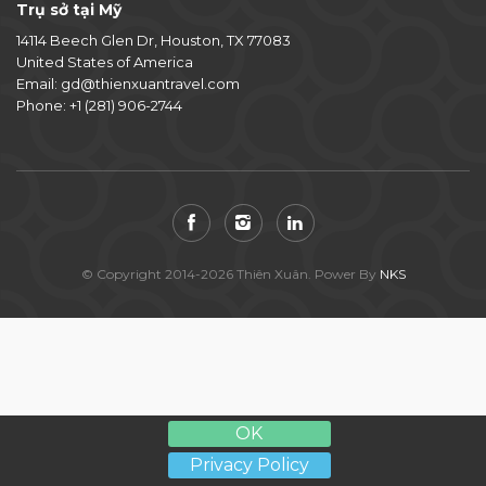
Trụ sở tại Mỹ
14114 Beech Glen Dr, Houston, TX 77083
United States of America
Email:
gd@thienxuantravel.com
Phone:
+1 (281) 906-2744
© Copyright 2014-2026 Thiên Xuân. Power By
NKS
OK
Privacy Policy