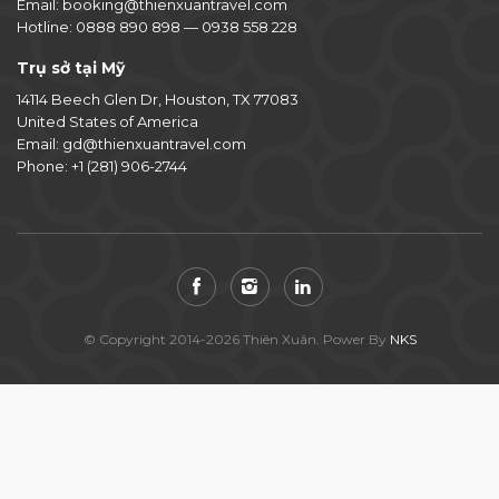
Email:
booking@thienxuantravel.com
Hotline:
0888 890 898
—
0938 558 228
Trụ sở tại Mỹ
14114 Beech Glen Dr, Houston, TX 77083
United States of America
Email:
gd@thienxuantravel.com
Phone:
+1 (281) 906-2744
© Copyright 2014-2026 Thiên Xuân. Power By
NKS