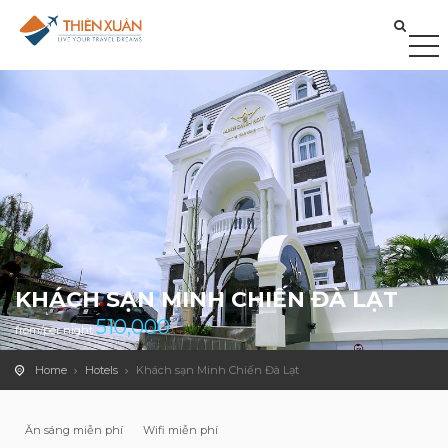
KHÁCH SẠN MINH CHIẾN ĐÀ LẠT
510,000
from/per night
Home
Hotels
Khách sạn Minh Chiến Đà Lạt
Ăn sáng miễn phí
Wifi miễn phí