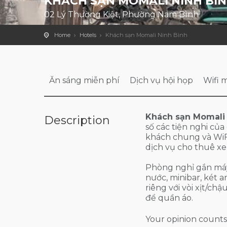
KHÁCH SẠN MOMALI NINH BÌ
02 Lý Thường Kiệt, Phường Nam Bình
Home
Hotels
Khách sạn Momali Ninh Bình
Ăn sáng miễn phí
Dịch vụ hội họp
Wifi 
Khách sạn Momali 
Description
số các tiện nghi của
khách chung và WiFi
dịch vụ cho thuê xe 
Phòng nghỉ gắn máy 
nước, minibar, két 
riêng với vòi xịt/ch
để quần áo.
Your opinion counts