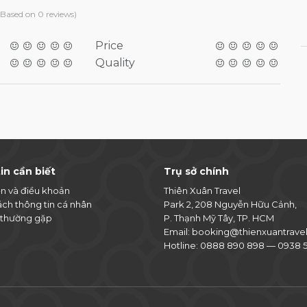
(Based on 0 reviews)
Price
Quality
in cần biết
Trụ sở chính
ện và điều khoản
Thiên Xuân Travel
ách thông tin cá nhân
Park 2, 208 Nguyễn Hữu Cảnh,
 thường gặp
P. Thạnh Mỹ Tây, TP. HCM
Email:
booking@thienxuantrave
Hotline:
0888 890 898
—
0938 5