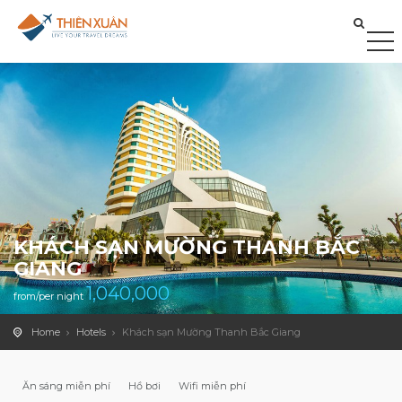
KHÁCH SẠN MƯỜNG THANH BẮC
GIANG
1,040,000
from/per night
Home
Hotels
Khách sạn Mường Thanh Bắc Giang
Ăn sáng miễn phí
Hồ bơi
Wifi miễn phí