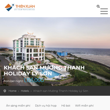
KHÁCH SẠN MƯỜNG THANH
HOLIDAY LÝ SƠN
1,155,000
from/per night
Home
Hotels
Khách sạn Mường Thanh Holiday Lý Sơn
Ăn sáng miễn phí
Dịch vụ hội họp
Hồ bơi
Wifi miễn phí