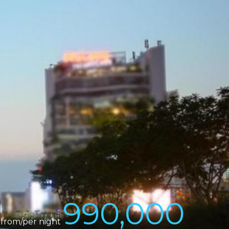
990,000
from/per night