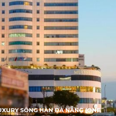
XURY SÔNG HÀN ĐÀ NẴNG (ONE