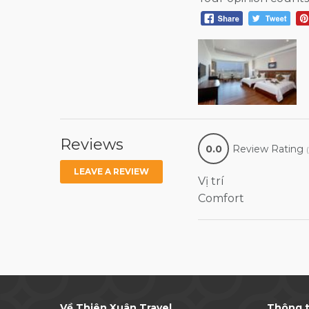
Reviews
0.0
Review Rating
LEAVE A REVIEW
Vị trí
Comfort
Về Thiên Xuân Travel
Thông t