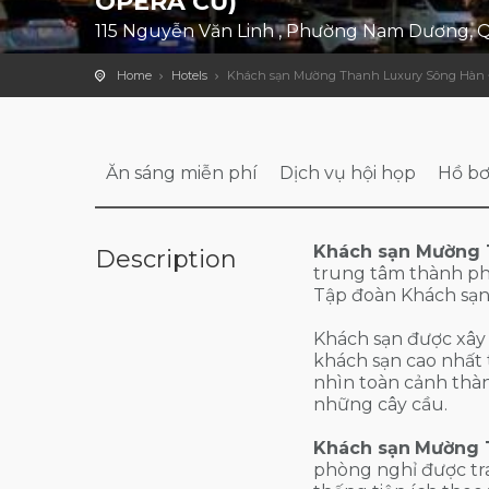
OPERA CŨ)
115 Nguyễn Văn Linh , Phường Nam Dương, 
Home
Hotels
Khách sạn Mường Thanh Luxury Sông Hàn 
Ăn sáng miễn phí
Dịch vụ hội họp
Hồ bơ
Khách sạn Mường 
Description
trung tâm thành ph
Tập đoàn Khách sạ
Khách sạn được xây
khách sạn cao nhất
nhìn toàn cảnh thà
những cây cầu.
Khách sạn
Mường 
phòng nghỉ được tran