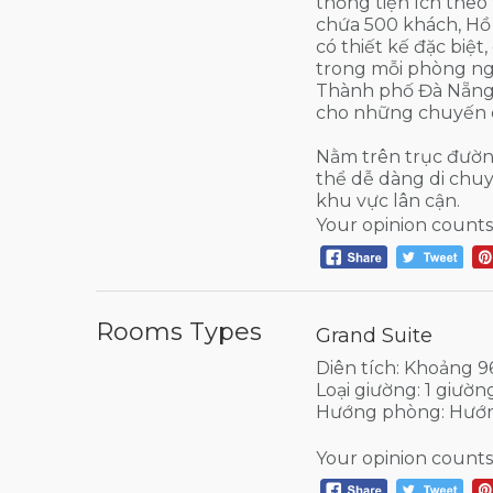
thống tiện ích theo 
chứa 500 khách, Hồ 
có thiết kế đặc biệ
trong mỗi phòng n
Thành phố Đà Nẵng 
cho những chuyến d
Nằm trên trục đườn
thể dễ dàng di chu
khu vực lân cận.
Your opinion counts
Rooms Types
Grand Suite
Diên tích: Khoảng 
Loại giường: 1 giườn
Hướng phòng: Hướn
Your opinion counts