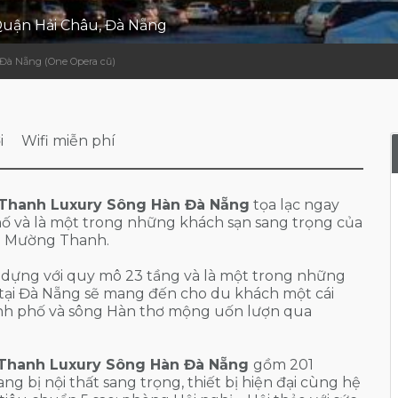
Quận Hải Châu, Đà Nẵng
Đà Nẵng (One Opera cũ)
i
Wifi miễn phí
Thanh Luxury Sông Hàn Đà Nẵng
tọa lạc ngay
ố và là một trong những khách sạn sang trọng của
n Mường Thanh.
 dựng với quy mô 23 tầng và là một trong những
 tại Đà Nẵng sẽ mang đến cho du khách một cái
nh phố và sông Hàn thơ mộng uốn lượn qua
Thanh Luxury Sông Hàn Đà Nẵng
gồm 201
g bị nội thất sang trọng, thiết bị hiện đại cùng hệ