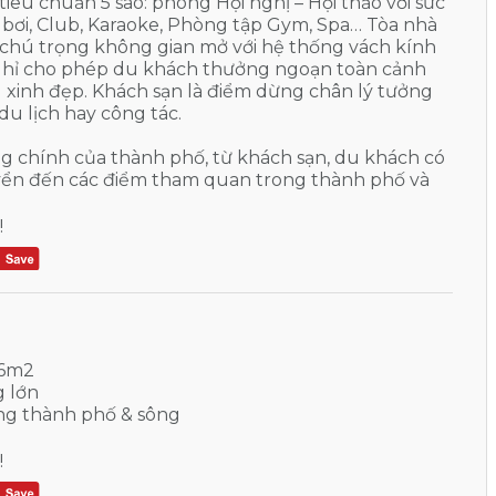
tiêu chuẩn 5 sao: phòng Hội nghị – Hội thảo với sức
bơi, Club, Karaoke, Phòng tập Gym, Spa… Tòa nhà
t, chú trọng không gian mở với hệ thống vách kính
ghỉ cho phép du khách thưởng ngoạn toàn cảnh
xinh đẹp. Khách sạn là điểm dừng chân lý tưởng
u lịch hay công tác.
g chính của thành phố, từ khách sạn, du khách có
yển đến các điểm tham quan trong thành phố và
!
96m2
g lớn
g thành phố & sông
!