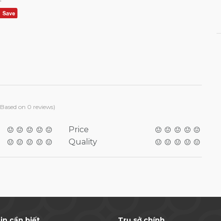
(Based on 0 reviews)
Price
Quality
in cần biết
Trụ sở chính