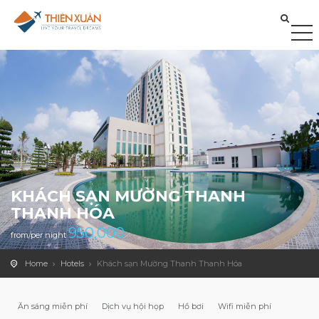
KHÁCH SẠN MƯỜNG THANH
THANH HÓA
950,000
from/per night
Home
Hotels
Khách sạn Mường Thanh Thanh Hóa
Ăn sáng miễn phí
Dịch vụ hội họp
Hồ bơi
Wifi miễn phí