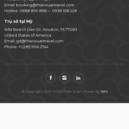
Email:
booking@thienxuantravel.com
Hotline:
0888 890 898
—
0938 558 228
Trụ sở tại Mỹ
14114 Beech Glen Dr, Houston, TX 77083
United States of America
Email:
gd@thienxuantravel.com
Phone:
+1 (281) 906-2744
© Copyright 2014-2026 Thiên Xuân. Power By
NKS