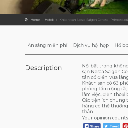
Home
Hotels
Khách sạn Nesta Saigon Central (Princess cũ
Ăn sáng miễn phí
Dịch vụ hội họp
Hồ bơ
Nổi bật trong khôn
Description
sạn Nesta Saigon Ce
tân cổ điển, vừa lãn
Khách sạn có 63 phò
phòng tắm rộng rãi,
làm việc, điện thoại
Các tiện ích chung 
hàng có thể thưởng
thân
Your opinion counts