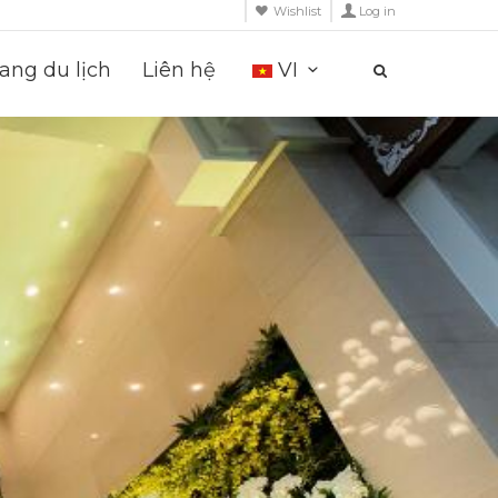
Wishlist
Log in
ng du lịch
Liên hệ
VI