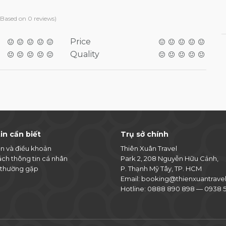
(Based on 0 reviews)
Price
Quality
in cần biết
Trụ sở chính
ện và điều khoản
Thiên Xuân Travel
ách thông tin cá nhân
Park 2, 208 Nguyễn Hữu Cảnh,
 thường gặp
P. Thạnh Mỹ Tây, TP. HCM
Email:
booking@thienxuantrave
Hotline:
0888 890 898
—
0938 5