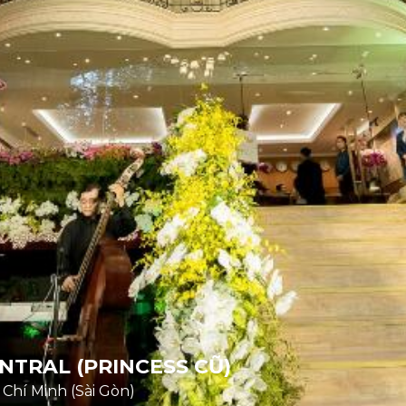
NTRAL (PRINCESS CŨ)
 Chí Minh (Sài Gòn)