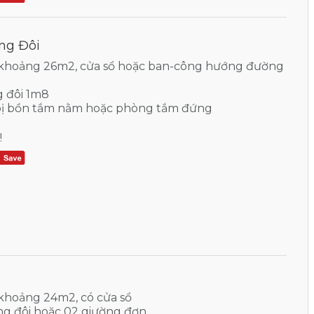
ờng Đôi
 khoảng 26m2, cửa sổ hoặc ban-công hướng đường
g đôi 1m8
bị bồn tắm nằm hoặc phòng tắm đứng
!
 khoảng 24m2, có cửa sổ
ờng đôi hoặc 02 giường đơn