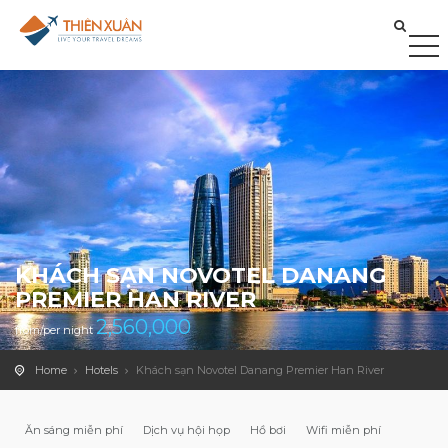
KHÁCH SẠN NOVOTEL DANANG
PREMIER HAN RIVER
2,560,000
from/per night
Home
Hotels
Khách sạn Novotel Danang Premier Han River
Ăn sáng miễn phí
Dịch vụ hội họp
Hồ bơi
Wifi miễn phí