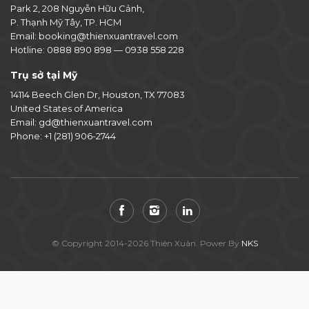
Park 2, 208 Nguyễn Hữu Cảnh,
P. Thạnh Mỹ Tây, TP. HCM
Email:
booking@thienxuantravel.com
Hotline:
0888 890 898
—
0938 558 228
Trụ sở tại Mỹ
14114 Beech Glen Dr, Houston, TX 77083
United States of America
Email:
gd@thienxuantravel.com
Phone:
+1 (281) 906-2744
© Copyright 2014-2026 Thiên Xuân. Power By
NKS