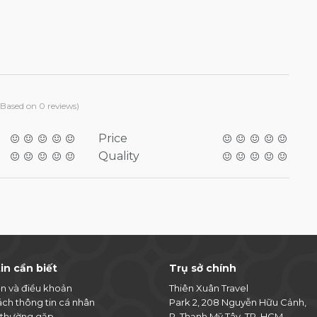
(Based on 0 reviews)
Price
Quality
in cần biết
Trụ sở chính
ện và điều khoản
Thiên Xuân Travel
ách thông tin cá nhân
Park 2, 208 Nguyễn Hữu Cảnh,
 thường gặp
P. Thạnh Mỹ Tây, TP. HCM