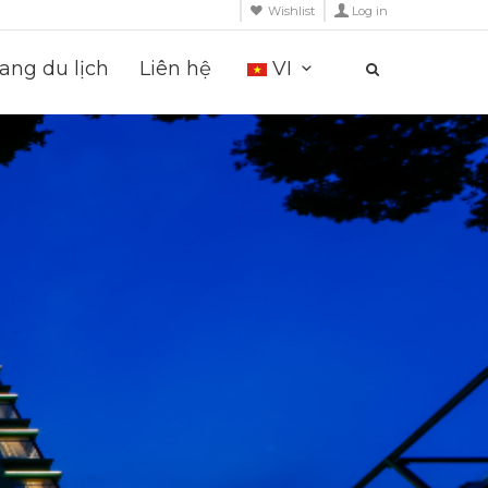
Wishlist
Log in
ng du lịch
Liên hệ
VI