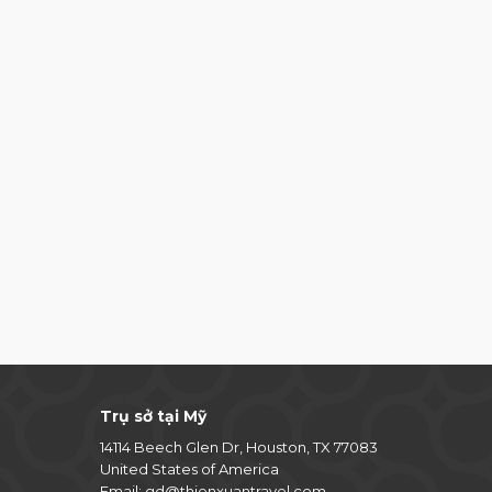
Trụ sở tại Mỹ
14114 Beech Glen Dr, Houston, TX 77083
United States of America
Email:
gd@thienxuantravel.com