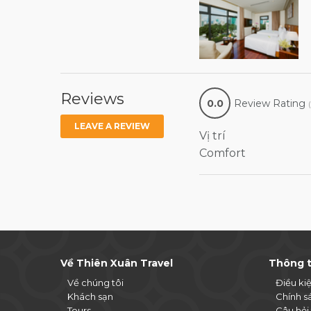
Reviews
0.0
Review Rating
LEAVE A REVIEW
Vị trí
Comfort
Về Thiên Xuân Travel
Thông t
Về chúng tôi
Điều ki
Khách sạn
Chính s
Tours
Câu hỏi