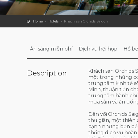
Home
Hotels
Khách sạn Orchids Saigon
Ăn sáng miễn phí
Dịch vụ hội họp
Hồ bơ
Khách sạn Orchids Sa
Description
một trong những co
trung tâm kinh tế s
Minh, thuận tiện ch
trung tâm hành chí
mua sắm và ăn uống 
Đến với Orchids Sai
thư giãn, một thiên
cạnh những bộn bề hố
thống dịch vụ hoàn