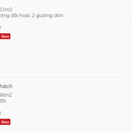
 22m2
iường đôi hoặc 2 giường đơn
!
Khách
 36m2
đôi
!