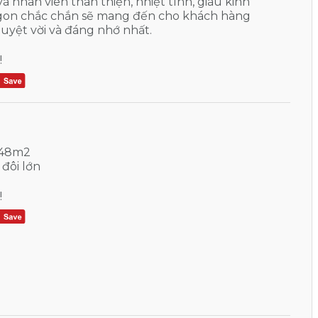
và nhân viên thân thiện, nhiệt tình, giàu kinh
gon chắc chắn sẽ mang đến cho khách hàng
uyệt vời và đáng nhớ nhất.
!
 48m2
đôi lớn
!