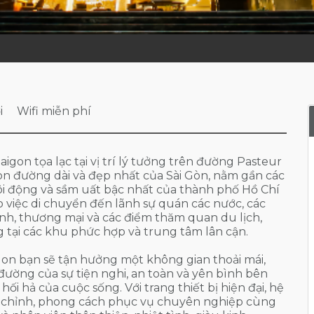
i
Wifi miễn phí
igon tọa lạc tại vị trí lý tưởng trên đường Pasteur
n đường dài và đẹp nhất của Sài Gòn, nằm gần các
ôi động và sầm uất bậc nhất của thành phố Hồ Chí
o việc di chuyển đến lãnh sự quán các nước, các
nh, thương mại và các điểm thăm quan du lịch,
tại các khu phức hợp và trung tâm lân cận.
gon bạn sẽ tận hưởng một không gian thoải mái,
 đường của sự tiện nghi, an toàn và yên bình bên
i hả của cuộc sống. Với trang thiết bị hiện đại, hệ
 chỉnh, phong cách phục vụ chuyên nghiệp cùng