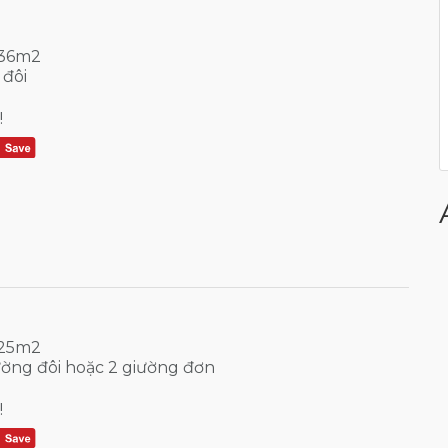
 36m2
 đôi
!
 25m2
iường đôi hoặc 2 giường đơn
!