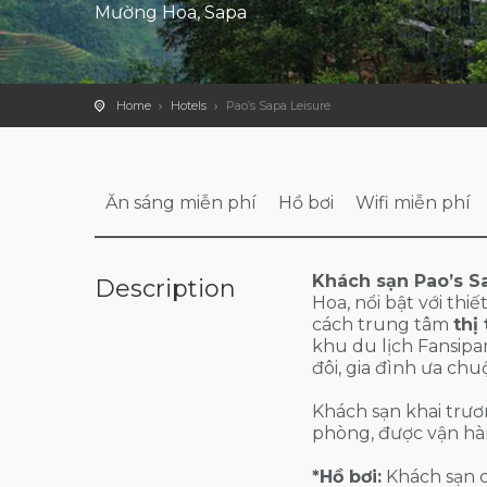
Mường Hoa, Sapa
Home
Hotels
Pao’s Sapa Leisure
Ăn sáng miễn phí
Hồ bơi
Wifi miễn phí
Khách sạn Pao’s S
Description
Hoa, nổi bật với th
cách trung tâm
thị
khu du lịch Fansipa
đôi, gia đình ưa ch
Khách sạn khai trươ
phòng, được vận hàn
*Hồ bơi:
Khách sạn c