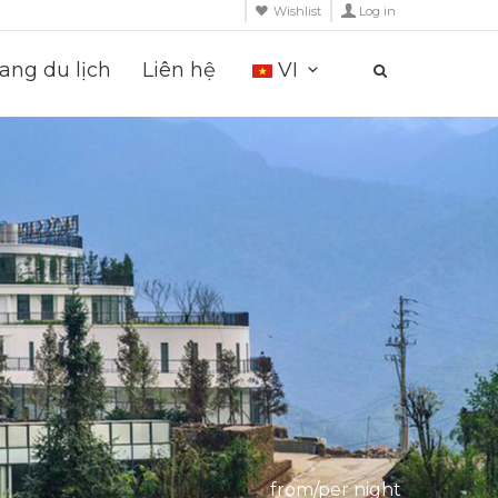
Wishlist
Log in
ng du lịch
Liên hệ
VI
from/per night