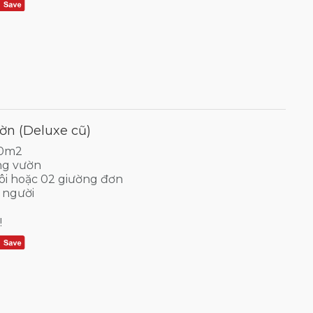
n (Deluxe cũ)
30m2
ng vườn
ôi hoặc 02 giường đơn
 người
!