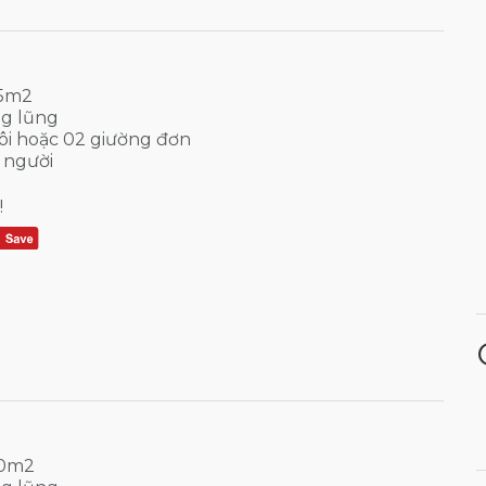
45m2
g lũng
ôi hoặc 02 giường đơn
 người
!
30m2