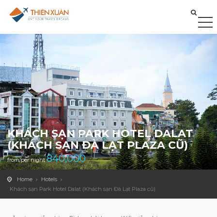
KHÁCH SẠN PARK HOTEL DALAT
(KHÁCH SẠN ĐÀ LẠT PLAZA CŨ)
840,000
from/per night
Home
Hotels
Khách sạn Park Hotel Dalat (Khách sạn Đà Lạt Plaza cũ)