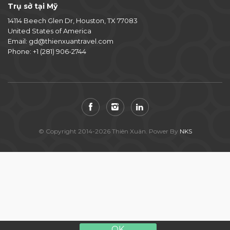
Trụ sở tại Mỹ
14114 Beech Glen Dr, Houston, TX 77083
United States of America
Email:
gd@thienxuantravel.com
Phone:
+1 (281) 906-2744
© Copyright 2014-2026 Thiên Xuân. Power By
NKS
OK