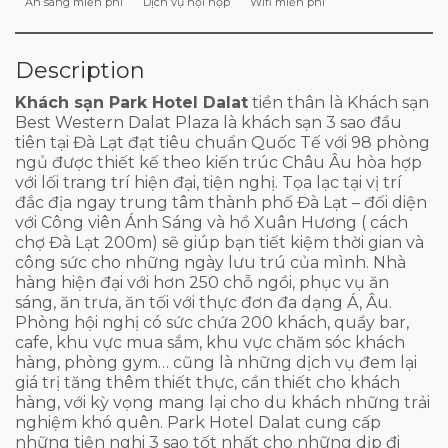
Ăn sáng miễn phí
Dịch vụ hội họp
Wifi miễn phí
Description
Khách sạn Park Hotel Dalat
tiền thân là Khách sạn
Best Western Dalat Plaza là khách sạn 3 sao đầu
tiên tại Đà Lạt đạt tiêu chuẩn Quốc Tế với 98 phòng
ngủ được thiết kế theo kiến trúc Châu Âu hòa hợp
với lối trang trí hiện đại, tiện nghị. Tọa lạc tại vị trí
đắc địa ngay trung tâm thành phố Đà Lạt – đối diện
với Công viên Ánh Sáng và hồ Xuân Hương ( cách
chợ Đà Lạt 200m) sẽ giúp bạn tiết kiệm thời gian và
công sức cho những ngày lưu trú của mình. Nhà
hàng hiện đại với hơn 250 chỗ ngồi, phục vụ ăn
sáng, ăn trưa, ăn tối với thực đơn đa dạng Á, Âu.
Phòng hội nghị có sức chứa 200 khách, quầy bar,
cafe, khu vực mua sắm, khu vực chăm sóc khách
hàng, phòng gym… cũng là những dịch vụ đem lại
giá trị tăng thêm thiết thực, cần thiết cho khách
hàng, với kỳ vọng mang lại cho du khách những trải
nghiệm khó quên. Park Hotel Dalat cung cấp
những tiện nghi 3 sao tốt nhất cho những dịp đi