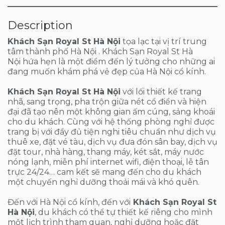
Description
Khách Sạn Royal St Hà Nội
tọa lạc tại vị trí trung
tâm thành phố Hà Nội . Khách Sạn Royal St Hà
Nội hứa hẹn là một điểm đến lý tưởng cho những ai
đang muốn khám phá vẻ đẹp của Hà Nội cổ kính.
Khách Sạn Royal St Hà Nội
với lối thiết kế trang
nhã, sang trọng, pha trộn giữa nét cổ điển và hiện
đại đã tạo nên một không gian ấm cúng, sảng khoái
cho du khách. Cùng với hệ thống phòng nghỉ được
trang bị với đầy đủ tiện nghi tiêu chuẩn như dịch vụ
thuê xe, đặt vé tàu, dịch vụ đưa đón sân bay, dịch vụ
đặt tour, nhà hàng, thang máy, két sắt, máy nước
nóng lạnh, miễn phí internet wifi, điện thoại, lễ tân
trực 24/24… cam kết sẽ mang đến cho du khách
một chuyến nghỉ dưỡng thoải mái và khó quên.
Đến với Hà Nội cổ kính, đến với
Khách Sạn Royal St
Hà Nội
, du khách có thể tự thiết kế riêng cho mình
một lịch trình tham quan, nghỉ dưỡng hoặc đặt