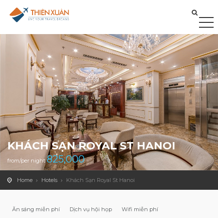
KHÁCH SẠN ROYAL ST HANOI
825,000
from/per night
Home
Hotels
Khách Sạn Royal St Hanoi
Ăn sáng miễn phí
Dịch vụ hội họp
Wifi miễn phí