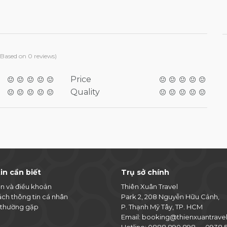
(Based on 0 reviews)
Price
Quality
in cần biết
Trụ sở chính
ện và điều khoản
Thiên Xuân Travel
ách thông tin cá nhân
Park 2, 208 Nguyễn Hữu Cảnh,
 thường gặp
P. Thạnh Mỹ Tây, TP. HCM
Email:
booking@thienxuantrave
Hotline:
0888 890 898
—
0938 5