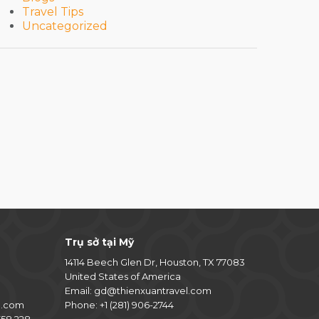
Travel Tips
Uncategorized
Trụ sở tại Mỹ
14114 Beech Glen Dr, Houston, TX 77083
United States of America
Email:
gd@thienxuantravel.com
l.com
Phone:
+1 (281) 906-2744
58 228