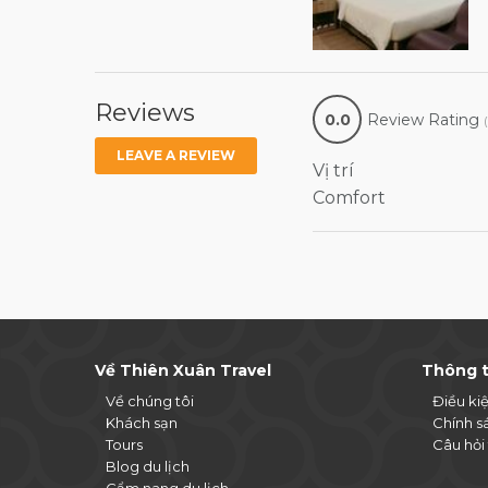
Reviews
0.0
Review Rating
LEAVE A REVIEW
Vị trí
Comfort
Về Thiên Xuân Travel
Thông t
Về chúng tôi
Điều ki
Khách sạn
Chính s
Tours
Câu hỏi
Blog du lịch
Cẩm nang du lịch