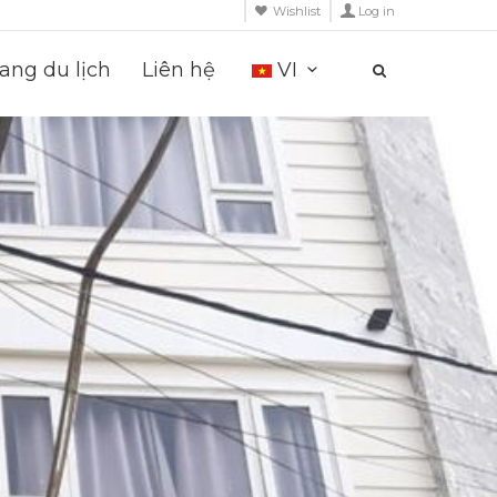
Wishlist
Log in
ng du lịch
Liên hệ
VI