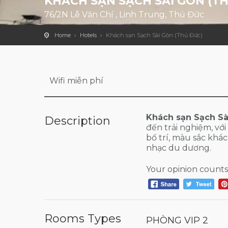
KHÁCH SẠN SẠCH SÀI GÒN (TH
76/2N Lê Văn Chí , Linh Trung, Thủ Đức
Home
Hotels
Khách sạn Sạch Sài Gòn (Thủ Đức)
Wifi miễn phí
Khách sạn Sạch Sà
Description
đến trải nghiệm, vớ
bố trí, màu sắc khác
nhạc du dương.
Your opinion counts
Rooms Types
PHÒNG VIP 2