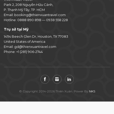
Park 2, 208 Nguyễn Hữu Cảnh,
P. Thạnh Mỹ Tây, TP. HCM
Email:
booking@thienxuantravel.com
Hotline:
0888 890 898
—
0938 558 228
Trụ sở tại Mỹ
14114 Beech Glen Dr, Houston, TX 77083
United States of America
Email:
gd@thienxuantravel.com
Phone:
+1 (281) 906-2744
© Copyright 2014-2026 Thiên Xuân. Power By
NKS