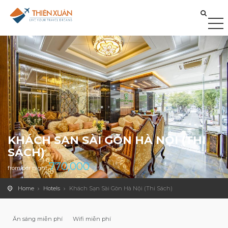
KHÁCH SẠN SÀI GÒN HÀ NỘI (THI
SÁCH)
770,000
from/per night
Home
Hotels
Khách Sạn Sài Gòn Hà Nội (Thi Sách)
Ăn sáng miễn phí
Wifi miễn phí