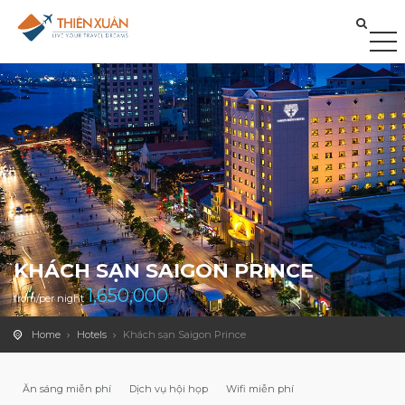
KHÁCH SẠN SAIGON PRINCE
1,650,000
from/per night
Home
Hotels
Khách sạn Saigon Prince
Ăn sáng miễn phí
Dịch vụ hội họp
Wifi miễn phí