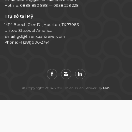
Hotline:
0888 890 898
—
0938 558 228
Trụ sở tại Mỹ
14114 Beech Glen Dr, Houston, TX 77083
United States of America
Email:
gd@thienxuantravel.com
Phone:
+1 (281) 906-2744
© Copyright 2014-2026 Thiên Xuân. Power By
NKS