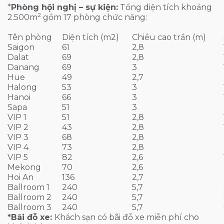
*
Phòng hội nghị – sự kiện:
Tổng diện tích khoảng
2
2.500m
gồm 17 phòng chức năng:
Tên phòng
Diện tích (m2)
Chiều cao trần (m)
Saigon
61
2,8
Dalat
69
2,8
Danang
69
3
Hue
49
2,7
Halong
53
3
Hanoi
66
3
Sapa
51
3
VIP 1
51
2,8
VIP 2
43
2,8
VIP 3
68
2,8
VIP 4
73
2,8
VIP 5
82
2,6
Mekong
70
2,6
Hoi An
136
2,7
Ballroom 1
240
5,7
Ballroom 2
240
5,7
Ballroom 3
240
5,7
*Bãi đỗ xe:
Khách sạn có bãi đỗ xe miễn phí cho