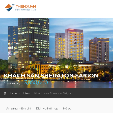
KHÁCH SẠN SHERATON SAIGON
3,850,000
from/per night
Home
Hotels
Khách sạn Sheraton Saigon
Ăn sáng miễn phí
Dịch vụ hội họp
Hồ bơi