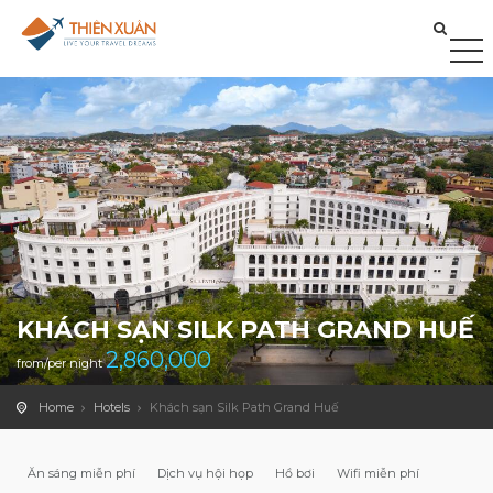
KHÁCH SẠN SILK PATH GRAND HUẾ
2,860,000
from/per night
Home
Hotels
Khách sạn Silk Path Grand Huế
Ăn sáng miễn phí
Dịch vụ hội họp
Hồ bơi
Wifi miễn phí