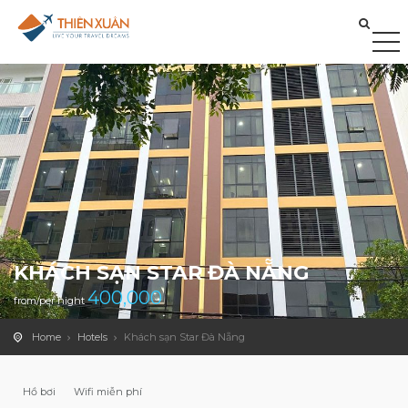
KHÁCH SẠN STAR ĐÀ NẴNG
400,000
from/per night
Home
Hotels
Khách sạn Star Đà Nẵng
Hồ bơi
Wifi miễn phí