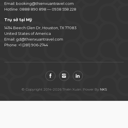
Email:
booking@thienxuantravel.com
Hotline:
0888 890 898
—
0938 558 228
Trụ sở tại Mỹ
14114 Beech Glen Dr, Houston, TX 77083
United States of America
Email:
gd@thienxuantravel.com
Phone:
+1 (281) 906-2744
© Copyright 2014-2026 Thiên Xuân. Power By
NKS