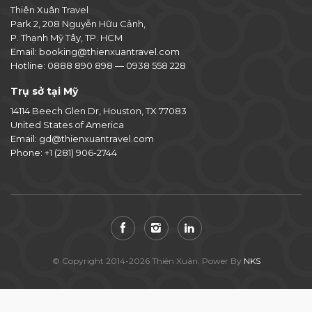
Thiên Xuân Travel
Park 2, 208 Nguyễn Hữu Cảnh,
P. Thạnh Mỹ Tây, TP. HCM
Email:
booking@thienxuantravel.com
Hotline:
0888 890 898
—
0938 558 228
Trụ sở tại Mỹ
14114 Beech Glen Dr, Houston, TX 77083
United States of America
Email:
gd@thienxuantravel.com
Phone:
+1 (281) 906-2744
© Copyright 2014-2026 Thiên Xuân. Power By
NKS