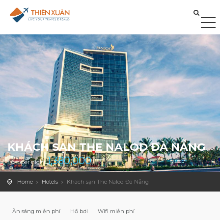
KHÁCH SẠN THE NALOD ĐÀ NẴNG
1,380,000
from/per night
Home
Hotels
Khách sạn The Nalod Đà Nẵng
Ăn sáng miễn phí
Hồ bơi
Wifi miễn phí