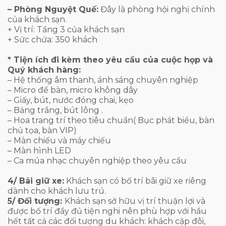
– Phòng Nguyệt Quế:
Đây là phòng hội nghị chính
của khách sạn.
+ Vị trí: Tầng 3 của khách sạn
+ Sức chứa: 350 khách
* Tiện ích đi kèm theo yêu cầu của cuộc họp và
Quý khách hàng:
– Hệ thống âm thanh, ánh sáng chuyên nghiệp
– Micro để bàn, micro không dây
– Giấy, bút, nước đóng chai, kẹo
– Bảng trắng, bút lông .
– Hoa trang trí theo tiêu chuẩn( Bục phát biểu, bàn
chủ tọa, bàn VIP)
– Màn chiếu và máy chiếu
– Màn hình LED
– Ca múa nhạc chuyên nghiệp theo yêu cầu
4/ Bãi giữ xe:
Khách sạn có bố trí bãi giữ xe riêng
dành cho khách lưu trú.
5/ Đối tượng:
Khách sạn sở hữu vị trí thuận lợi và
được bố trí đầy đủ tiện nghi nên phù hợp với hầu
hết tất cả các đối tượng du khách: khách cặp đôi,