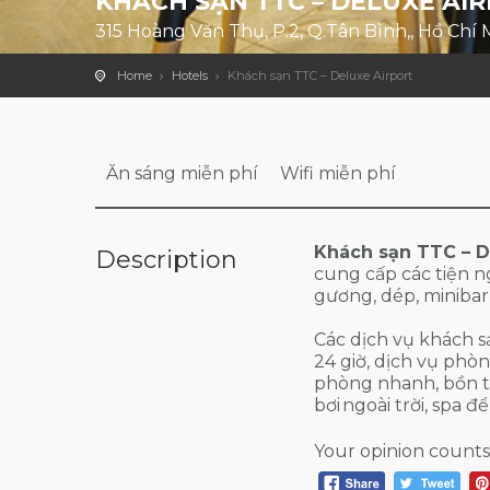
KHÁCH SẠN TTC – DELUXE AI
315 Hoàng Văn Thụ, P.2, Q.Tân Bình,, Hồ Chí 
Home
Hotels
Khách sạn TTC – Deluxe Airport
Ăn sáng miễn phí
Wifi miễn phí
Khách sạn TTC – De
Description
cung cấp các tiện ng
gương, dép, minibar,
Các dịch vụ khách s
24 giờ, dịch vụ phòn
phòng nhanh, bồn t
bơi ngoài trời, spa 
Your opinion counts