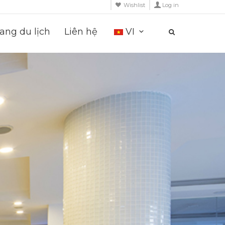
Wishlist
Log in
ng du lịch
Liên hệ
VI