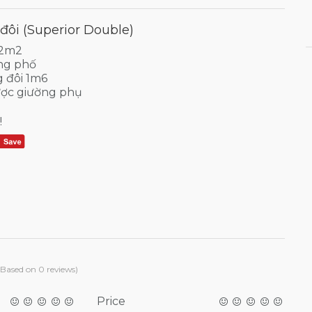
 đôi (Superior Double)
22m2
ng phố
g đôi 1m6
ợc giường phụ
!
(Based on 0 reviews)
Price