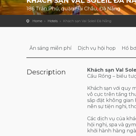
KHÁCH SẠN VAL SOLEIL ĐÀ N
186 Trần Phú, quận Hải Châu, Đà Nẵng
Home
Hotels
Khách sạn Val Soleil Đà Nẵng
Ăn sáng miễn phí
Dịch vụ hội họp
Hồ bơ
Khách sạn Val Sol
Description
Cầu Rồng – biểu tư
Khách sạn với quy m
vô cực trên tầng thượ
sắp đặt không gian h
nên sự tiện nghi, th
Các dịch vụ của khá
hội nghị, spa và gym
khởi hành hàng ngày