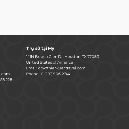
Trụ sở tại Mỹ
14114 Beech Glen Dr, Houston, TX 77083
United States of America
Email:
gd@thienxuantravel.com
l.com
Phone:
+1 (281) 906-2744
58 228