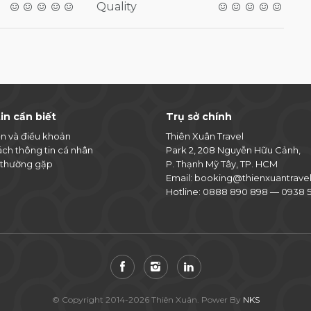
Quality
in cần biết
Trụ sở chính
ện và điều khoản
Thiên Xuân Travel
ách thông tin cá nhân
Park 2, 208 Nguyễn Hữu Cảnh,
 thường gặp
P. Thạnh Mỹ Tây, TP. HCM
Email:
booking@thienxuantrave
Hotline:
0888 890 898
—
0938 5
© Copyright 2014-2026 Thiên Xuân. Power By
NKS