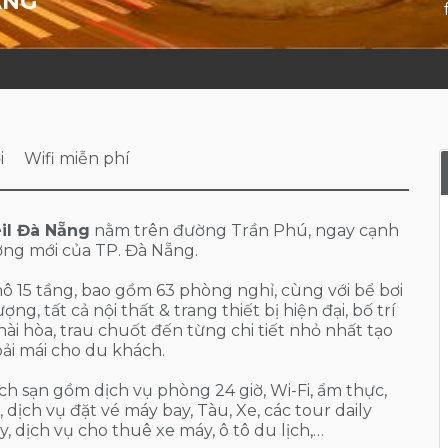
ẴNG
i
Wifi miễn phí
eil Đà Nẵng
nằm trên đường Trần Phú, ngay cạnh
ợng mới của TP. Đà Nẵng.
ô 15 tầng, bao gồm 63 phòng nghỉ, cùng với bể bơi
ng, tất cả nội thất & trang thiết bị hiện đại, bố trí
ài hòa, trau chuốt đến từng chi tiết nhỏ nhất tạo
oải mái cho du khách.
ch sạn gồm dịch vụ phòng 24 giờ, Wi-Fi, ẩm thực,
, dịch vụ đặt vé máy bay, Tàu, Xe, các tour daily
, dịch vụ cho thuê xe máy, ô tô du lịch,…