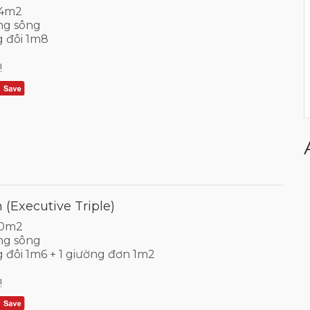
34m2
ng sông
g đôi 1m8
!
 (Executive Triple)
30m2
ng sông
g đôi 1m6 + 1 giường đơn 1m2
!