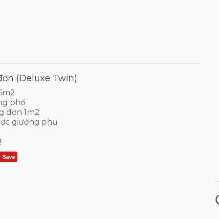
đơn (Deluxe Twin)
26m2
ng phố
ng đơn 1m2
ợc giường phụ
!