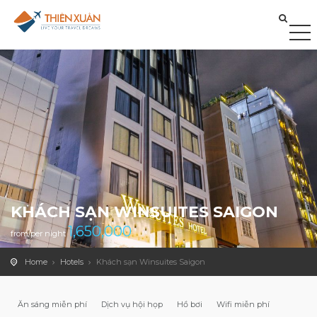
KHÁCH SẠN WINSUITES SAIGON
1,650,000
from/per night
Home
Hotels
Khách sạn Winsuites Saigon
Ăn sáng miễn phí
Dịch vụ hội họp
Hồ bơi
Wifi miễn phí