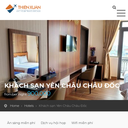
KHÁCH SẠN YÊN CHÂU CHÂU ĐỐC
900,000
from/per night
Home
Hotels
Khách sạn Yên Châu Châu Đốc
Ăn sáng miễn phí
Dịch vụ hội họp
Wifi miễn phí