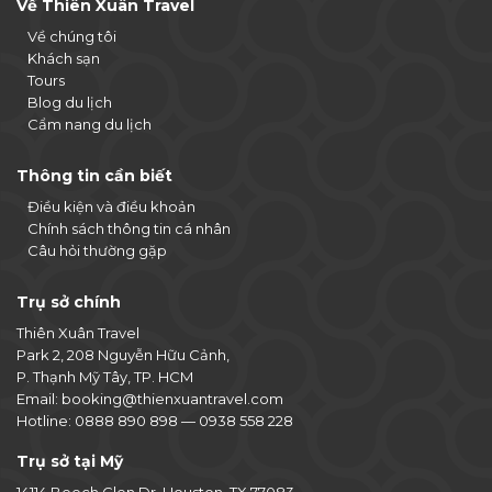
Về Thiên Xuân Travel
Về chúng tôi
Khách sạn
Tours
Blog du lịch
Cẩm nang du lịch
Thông tin cần biết
Điều kiện và điều khoản
Chính sách thông tin cá nhân
Câu hỏi thường gặp
Trụ sở chính
Thiên Xuân Travel
Park 2, 208 Nguyễn Hữu Cảnh,
P. Thạnh Mỹ Tây, TP. HCM
Email:
booking@thienxuantravel.com
Hotline:
0888 890 898
—
0938 558 228
Trụ sở tại Mỹ
14114 Beech Glen Dr, Houston, TX 77083