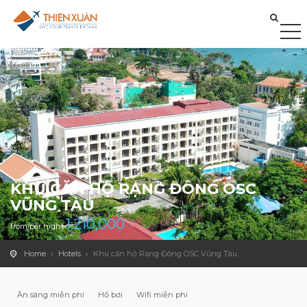
KHU CĂN HỘ RẠNG ĐÔNG OSC
VŨNG TÀU
1,210,000
from/per night
Home
Hotels
Khu căn hộ Rạng Đông OSC Vũng Tàu
Ăn sáng miễn phí
Hồ bơi
Wifi miễn phí