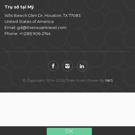
Trụ sở tại Mỹ
14114 Beech Glen Dr, Houston, TX 77083
United States of America
Email:
gd@thienxuantravel.com
Phone:
+1 (281) 906-2744
© Copyright 2014-2026 Thiên Xuân. Power By
NKS
OK