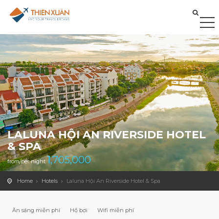
LALUNA HỘI AN RIVERSIDE HOTEL
& SPA
1,705,000
from/per night
Home
Hotels
Laluna Hội An Riverside Hotel & Spa
Ăn sáng miễn phí
Hồ bơi
Wifi miễn phí