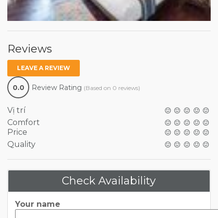
Reviews
LEAVE A REVIEW
0.0
Review Rating
(Based on 0 reviews)
Vị trí
Comfort
Price
Quality
Check Availability
Your name