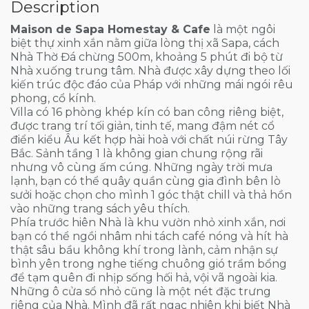
Description
Maison de Sapa Homestay & Cafe
là một ngôi
biệt thự xinh xắn nằm giữa lòng thị xã Sapa, cách
Nhà Thờ Đá chừng 500m, khoảng 5 phút đi bộ từ
Nhà xuống trung tâm. Nhà được xây dựng theo lối
kiến trúc độc đáo của Pháp với những mái ngói rêu
phong, cổ kính.
Villa có 16 phòng khép kín có ban công riêng biệt,
được trang trí tối giản, tinh tế, mang đậm nét cổ
điển kiểu Âu kết hợp hài hoà với chất núi rừng Tây
Bắc. Sảnh tầng 1 là không gian chung rộng rãi
nhưng vô cùng ấm cúng. Những ngày trời mưa
lạnh, bạn có thể quây quần cùng gia đình bên lò
sưởi hoặc chọn cho mình 1 góc thật chill và thả hồn
vào những trang sách yêu thích.
Phía trước hiên Nhà là khu vườn nhỏ xinh xắn, nơi
bạn có thể ngồi nhâm nhi tách café nóng và hít hà
thật sâu bầu không khí trong lành, cảm nhận sự
bình yên trong nghe tiếng chuông gió trầm bổng
để tạm quên đi nhịp sống hối hả, vội vã ngoài kia.
Những ô cửa sổ nhỏ cũng là một nét đặc trưng
riêng của Nhà. Mình đã rất ngạc nhiên khi biết Nhà