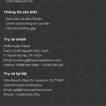
Cẩm nang du lịch
Thông tin cần biết
Điều kiện và điều khoản
Chính sách thông tin cá nhân
Câu hỏi thường gặp
Trụ sở chính
Thiên Xuân Travel
Park 2, 208 Nguyễn Hữu Cảnh,
P. Thạnh Mỹ Tây, TP. HCM
Email:
booking@thienxuantravel.com
Hotline:
0888 890 898
—
0938 558 228
Trụ sở tại Mỹ
14114 Beech Glen Dr, Houston, TX 77083
United States of America
Email:
gd@thienxuantravel.com
Phone:
+1 (281) 906-2744