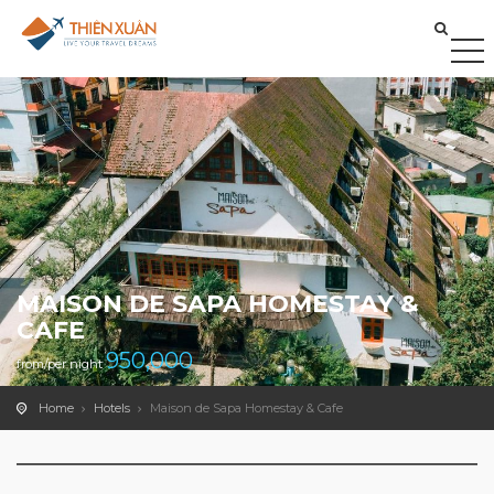
MAISON DE SAPA HOMESTAY &
CAFE
950,000
from/per night
Home
Hotels
Maison de Sapa Homestay & Cafe