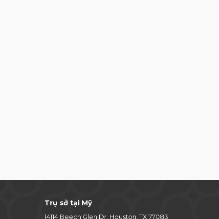
Trụ sở tại Mỹ
14114 Beech Glen Dr, Houston, TX 77083