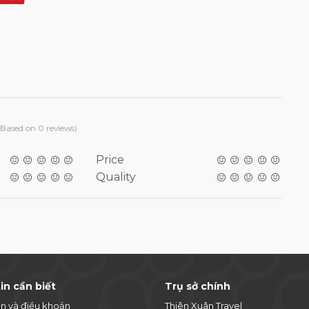
(Based on 0 reviews)
Price
Quality
in cần biết
Trụ sở chính
ện và điều khoản
Thiên Xuân Travel