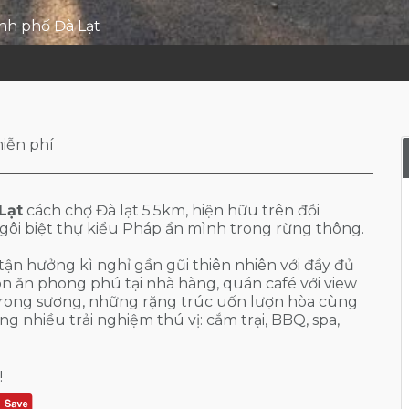
nh phố Đà Lạt
miễn phí
Lạt
cách chợ Đà lạt 5.5km, hiện hữu trên đồi
gôi biệt thự kiểu Pháp ẩn mình trong rừng thông.
ận hưởng kì nghỉ gần gũi thiên nhiên với đầy đủ
n ăn phong phú tại nhà hàng, quán café với view
rong sương, những rặng trúc uốn lượn hòa cùng
g nhiều trải nghiệm thú vị: cắm trại, BBQ, spa,
!