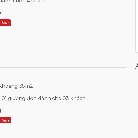
dành cho 04 khách
!
 khoảng 35m2
+ 01 giường đơn dành cho 03 khách
!