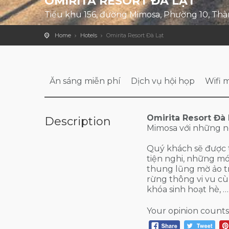
OMIRITA RESORT ĐÀ LẠT
Tiểu khu 156, đường Mimosa, Phường 10, Thà
Home
Hotels
Omirita Resort Đà Lạt
Ăn sáng miễn phí
Dịch vụ hội họp
Wifi 
Omirita Resort Đà 
Description
Mimosa với những n
Quý khách sẽ được t
tiện nghi, những mó
thung lũng mờ ảo t
rừng thông vi vu cùn
khóa sinh hoạt hè, …
Your opinion counts