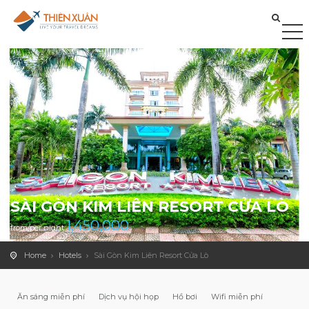
SÀI GÒN KIM LIÊN RESORT CỬA LÒ
1,450,000
from/per night
Home
Hotels
Sài Gòn Kim Liên Resort Cửa Lò
Ăn sáng miễn phí
Dịch vụ hội họp
Hồ bơi
Wifi miễn phí