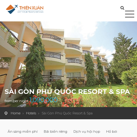
SÀI GÒN PHÚ QUỐC RESORT & SPA
1,090,000
from/per night
Home
Hotels
Sài Gòn Phú Quốc Resort & Spa
Ăn sáng miễn phí
Bãi biển riêng
Dịch vụ hội họp
Hồ bơi