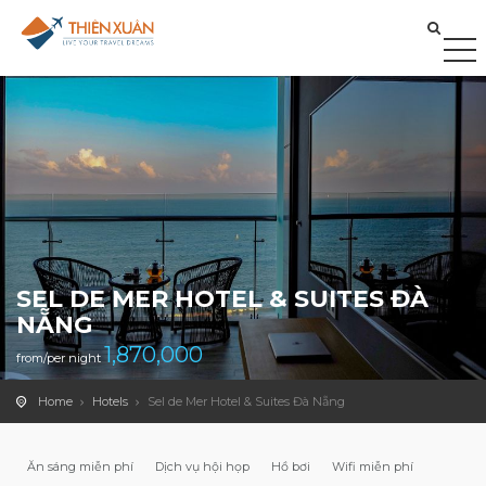
SEL DE MER HOTEL & SUITES ĐÀ
NẴNG
1,870,000
from/per night
Home
Hotels
Sel de Mer Hotel & Suites Đà Nẵng
Ăn sáng miễn phí
Dịch vụ hội họp
Hồ bơi
Wifi miễn phí